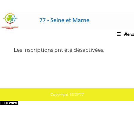
Skip
to
content
Menu
Les inscriptions ont été désactivées.
Copyright EEDF77